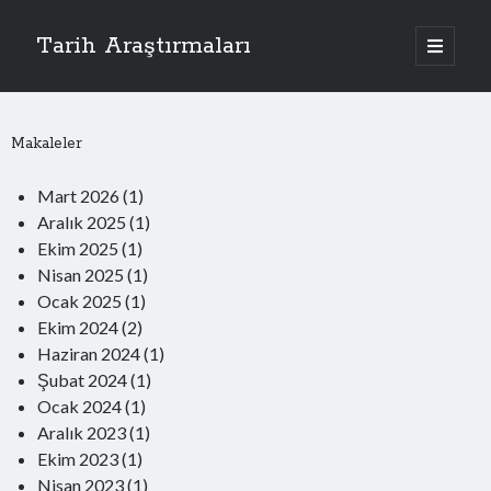
Tarih Araştırmaları
Makaleler
Toplam Okuyucular:
253.140
Mart 2026
(1)
Aralık 2025
(1)
Ekim 2025
(1)
Nisan 2025
(1)
Ocak 2025
(1)
Ekim 2024
(2)
Tarih Araştırmaları
Haziran 2024
(1)
1455 Tarihli Tahrir Defteri Işığında Ordu Yöresinde Türkleşme Süreci
Şubat 2024
10 Mart 2026
(1)
Bayram Bey’in Soyu
Ocak 2024
(1)
25 Aralık 2025
Aralık 2023
(1)
Aleviler ve Cem Dili
Ekim 2023
(1)
20 Ekim 2025
Nisan 2023
İslam Dünyasında Bilimden Nasıl Kopuldu?
(1)