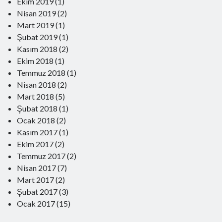
Ekim 2019
(1)
Nisan 2019
(2)
Mart 2019
(1)
Yeni Yorumlar
Şubat 2019
(1)
Mithat Baş
-
Sarıkamış Şehitleri Anılırken
Kasım 2018
(2)
24 Aralık 2023
Ekim 2018
(1)
Naşit Oskay
-
Sarıkamış Şehitleri Anılırken
Temmuz 2018
(1)
24 Aralık 2023
Nisan 2018
Mithat Baş
-
Kaşığın Hikayesi
(2)
2 Aralık 2023
Mart 2018
(5)
Mithat Baş
-
Kaşığın Hikayesi
Şubat 2018
(1)
2 Aralık 2023
Ocak 2018
(2)
Nedim Gürsoy
-
Kaşığın Hikayesi
2 Aralık 2023
Kasım 2017
(1)
Gürsel Yıldırım
-
Kaşığın Hikayesi
Ekim 2017
(2)
2 Aralık 2023
Temmuz 2017
(2)
Nisan 2017
(7)
Mart 2017
(2)
Şubat 2017
(3)
Ocak 2017
(15)