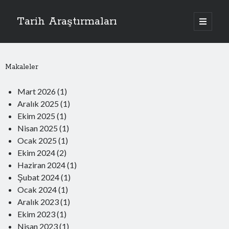
Tarih Araştırmaları
Makaleler
Toplam Okuyucular:
253.202
Mart 2026
(1)
Aralık 2025
(1)
Ekim 2025
(1)
Nisan 2025
(1)
Ocak 2025
(1)
Ekim 2024
(2)
Tarih Araştırmaları
Haziran 2024
(1)
1455 Tarihli Tahrir Defteri Işığında Ordu Yöresinde Türkleşme Süreci
Şubat 2024
10 Mart 2026
(1)
Bayram Bey’in Soyu
Ocak 2024
(1)
25 Aralık 2025
Aralık 2023
(1)
Aleviler ve Cem Dili
Ekim 2023
(1)
20 Ekim 2025
Nisan 2023
İslam Dünyasında Bilimden Nasıl Kopuldu?
(1)