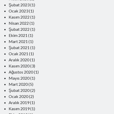
2 Nisan 2025
Şubat 2023
(1)
Türk Devlet Geleneğinde Komitacılar
Ocak 2023
(1)
15 Ocak 2025
Kasım 2022
(1)
Eşit Yurttaşlık mı? Yurttaşların Eşitliği mi?
29 Ekim 2024
Nisan 2022
(1)
Dillerin Doğuşu ve Türkçe
Şubat 2022
(1)
13 Ekim 2024
Ekim 2021
(1)
Mevali
Mart 2021
(1)
17 Haziran 2024
Yapay Zeka ve Modern İnsanın Geleceği
Şubat 2021
(1)
19 Şubat 2024
Ocak 2021
(1)
Homo Sapiens’in Salgın Hastalıklarla Sınavı
Aralık 2020
(1)
21 Ocak 2024
Kasım 2020
(3)
Kaşığın Hikayesi
1 Aralık 2023
Ağustos 2020
(1)
Güç ve İktidar
Mayıs 2020
(1)
22 Ekim 2023
Mart 2020
(5)
Edebiyatımızda Hiciv Ustaları
Şubat 2020
16 Nisan 2023
(2)
Dünyada bunlar da yaşandı
Ocak 2020
(2)
17 Şubat 2023
Aralık 2019
(1)
Mesudiye’nin Kayıp Köyleri
Kasım 2019
(1)
22 Ocak 2023