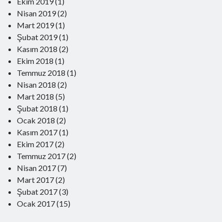
Ekim 2019
(1)
Nisan 2019
(2)
Mart 2019
(1)
Yeni Yorumlar
Şubat 2019
(1)
Mithat Baş
-
Sarıkamış Şehitleri Anılırken
Kasım 2018
(2)
24 Aralık 2023
Ekim 2018
(1)
Naşit Oskay
-
Sarıkamış Şehitleri Anılırken
Temmuz 2018
(1)
24 Aralık 2023
Nisan 2018
Mithat Baş
-
Kaşığın Hikayesi
(2)
2 Aralık 2023
Mart 2018
(5)
Mithat Baş
-
Kaşığın Hikayesi
Şubat 2018
(1)
2 Aralık 2023
Ocak 2018
(2)
Nedim Gürsoy
-
Kaşığın Hikayesi
2 Aralık 2023
Kasım 2017
(1)
Gürsel Yıldırım
-
Kaşığın Hikayesi
Ekim 2017
(2)
2 Aralık 2023
Temmuz 2017
(2)
Nisan 2017
(7)
Mart 2017
(2)
Şubat 2017
(3)
Ocak 2017
(15)