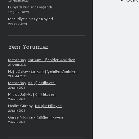
16 Nisan 2023
Dünyada bunlar da yaşandı
17 Şubat 2023
Mesudiye’nin Kayıp Köyleri
22 Ocak 2023
Yeni Yorumlar
Mithat Baş
-
Sarıkamış Şehitleri Anılırken
24 Aralık 2023
Naşit Oskay
-
Sarıkamış Şehitleri Anılırken
24 Aralık 2023
Mithat Baş
-
Kaşığın Hikayesi
2 Aralık 2023
Mithat Baş
-
Kaşığın Hikayesi
2 Aralık 2023
Nedim Gürsoy
-
Kaşığın Hikayesi
2 Aralık 2023
Gürsel Yıldırım
-
Kaşığın Hikayesi
2 Aralık 2023