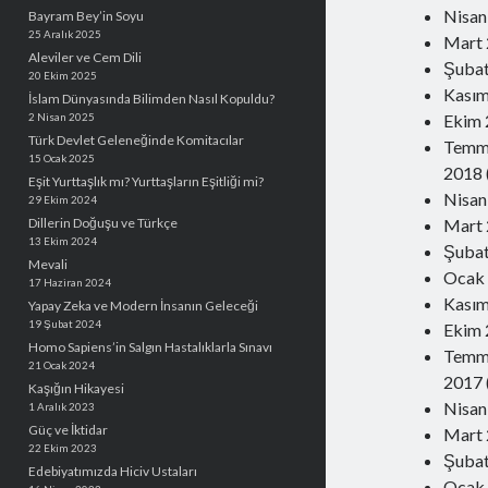
Nisan
Bayram Bey’in Soyu
25 Aralık 2025
Mart
Aleviler ve Cem Dili
Şuba
20 Ekim 2025
Kası
İslam Dünyasında Bilimden Nasıl Kopuldu?
2 Nisan 2025
Ekim
Türk Devlet Geleneğinde Komitacılar
Temm
15 Ocak 2025
2018
Eşit Yurttaşlık mı? Yurttaşların Eşitliği mi?
Nisan
29 Ekim 2024
Dillerin Doğuşu ve Türkçe
Mart
13 Ekim 2024
Şuba
Mevali
Ocak
17 Haziran 2024
Kası
Yapay Zeka ve Modern İnsanın Geleceği
19 Şubat 2024
Ekim
Homo Sapiens’in Salgın Hastalıklarla Sınavı
Temm
21 Ocak 2024
2017
Kaşığın Hikayesi
Nisan
1 Aralık 2023
Güç ve İktidar
Mart
22 Ekim 2023
Şuba
Edebiyatımızda Hiciv Ustaları
Ocak