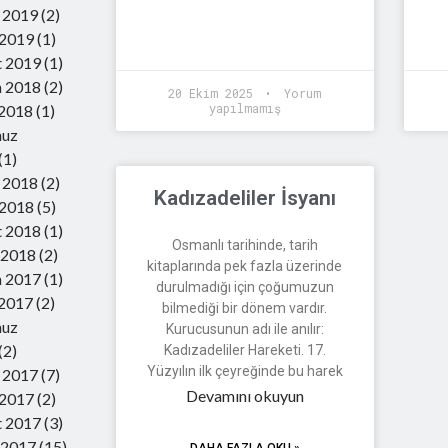
 2019
(2)
 2019
(1)
t 2019
(1)
m 2018
(2)
20 Ekim 2025
Yorum
yapılmamış
 2018
(1)
uz
(1)
 2018
(2)
Kadızadeliler İsyanı
 2018
(5)
t 2018
(1)
Osmanlı tarihinde, tarih
 2018
(2)
kitaplarında pek fazla üzerinde
m 2017
(1)
durulmadığı için çoğumuzun
 2017
(2)
bilmediği bir dönem vardır.
uz
Kurucusunun adı ile anılır:
(2)
Kadızadeliler Hareketi. 17.
Yüzyılın ilk çeyreğinde bu harek
 2017
(7)
Devamını okuyun
 2017
(2)
t 2017
(3)
 2017
(15)