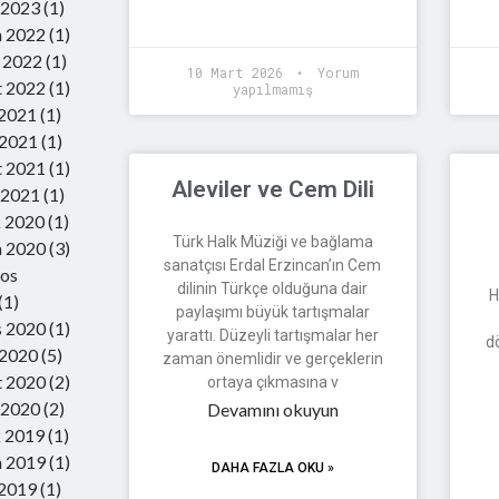
 2023
(1)
m 2022
(1)
 2022
(1)
10 Mart 2026
Yorum
t 2022
(1)
yapılmamış
 2021
(1)
 2021
(1)
t 2021
(1)
Aleviler ve Cem Dili
 2021
(1)
k 2020
(1)
Türk Halk Müziği ve bağlama
m 2020
(3)
sanatçısı Erdal Erzincan’ın Cem
tos
dilinin Türkçe olduğuna dair
H
(1)
paylaşımı büyük tartışmalar
s 2020
(1)
yarattı. Düzeyli tartışmalar her
d
 2020
(5)
zaman önemlidir ve gerçeklerin
t 2020
(2)
ortaya çıkmasına v
 2020
(2)
Devamını okuyun
k 2019
(1)
m 2019
(1)
DAHA FAZLA OKU »
 2019
(1)