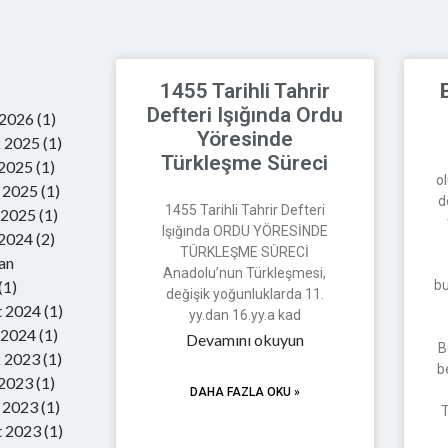
r
1455 Tarihli Tahrir
Defteri Işığında Ordu
 2026
(1)
Yöresinde
k 2025
(1)
Türkleşme Süreci
 2025
(1)
ol
 2025
(1)
d
1455 Tarihli Tahrir Defteri
 2025
(1)
Işığında ORDU YÖRESİNDE
 2024
(2)
TÜRKLEŞME SÜRECİ
an
Anadolu’nun Türkleşmesi,
(1)
bu
değişik yoğunluklarda 11.
t 2024
(1)
yy.dan 16.yy.a kad
 2024
(1)
Devamını okuyun
B
k 2023
(1)
b
 2023
(1)
DAHA FAZLA OKU »
 2023
(1)
T
t 2023
(1)