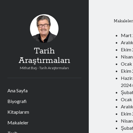
Makalele
Mart
Aralı
Tarih
Ekim
Nisan
Araştırmaları
Ocak
Mithat Baş - Tarih Araştırmaları
Ekim
Hazir
2024
Ana Sayfa
Şuba
Ocak
Biyografi
Aralı
Kitaplarım
Ekim
Nisan
Makaleler
Şuba