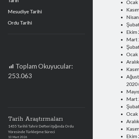
Tarih
Ocak
Kası
Mesudiye Tarihi
Nisan
Ordu Tarihi
Şuba
Ekim
Mart
Şuba
Ocak
Aralı
Toplam Okuyucular:
Kası
253.063
Ağus
2020
Mayı
Mart
Şuba
Ocak
Tarih Araştırmaları
Aralı
1455 Tarihli Tahrir Defteri Işığında Ordu
Kası
Yöresinde Türkleşme Süreci
Ekim
10 Mart 2026