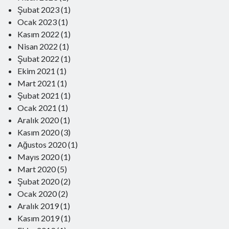
2 Nisan 2025
Şubat 2023
(1)
Türk Devlet Geleneğinde Komitacılar
Ocak 2023
(1)
15 Ocak 2025
Kasım 2022
(1)
Eşit Yurttaşlık mı? Yurttaşların Eşitliği mi?
29 Ekim 2024
Nisan 2022
(1)
Dillerin Doğuşu ve Türkçe
Şubat 2022
(1)
13 Ekim 2024
Ekim 2021
(1)
Mevali
Mart 2021
(1)
17 Haziran 2024
Yapay Zeka ve Modern İnsanın Geleceği
Şubat 2021
(1)
19 Şubat 2024
Ocak 2021
(1)
Homo Sapiens’in Salgın Hastalıklarla Sınavı
Aralık 2020
(1)
21 Ocak 2024
Kasım 2020
(3)
Kaşığın Hikayesi
1 Aralık 2023
Ağustos 2020
(1)
Güç ve İktidar
Mayıs 2020
(1)
22 Ekim 2023
Mart 2020
(5)
Edebiyatımızda Hiciv Ustaları
Şubat 2020
16 Nisan 2023
(2)
Dünyada bunlar da yaşandı
Ocak 2020
(2)
17 Şubat 2023
Aralık 2019
(1)
Mesudiye’nin Kayıp Köyleri
Kasım 2019
(1)
22 Ocak 2023