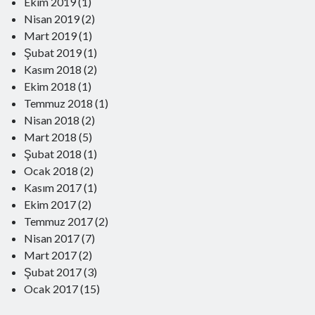
Ekim 2019
(1)
Nisan 2019
(2)
Mart 2019
(1)
Yeni Yorumlar
Şubat 2019
(1)
Mithat Baş
-
Sarıkamış Şehitleri Anılırken
Kasım 2018
(2)
24 Aralık 2023
Ekim 2018
(1)
Naşit Oskay
-
Sarıkamış Şehitleri Anılırken
Temmuz 2018
(1)
24 Aralık 2023
Nisan 2018
Mithat Baş
-
Kaşığın Hikayesi
(2)
2 Aralık 2023
Mart 2018
(5)
Mithat Baş
-
Kaşığın Hikayesi
Şubat 2018
(1)
2 Aralık 2023
Ocak 2018
(2)
Nedim Gürsoy
-
Kaşığın Hikayesi
2 Aralık 2023
Kasım 2017
(1)
Gürsel Yıldırım
-
Kaşığın Hikayesi
Ekim 2017
(2)
2 Aralık 2023
Temmuz 2017
(2)
Nisan 2017
(7)
Mart 2017
(2)
Şubat 2017
(3)
Ocak 2017
(15)