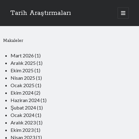
Tarih Araştırmaları
Makaleler
Toplam Okuyucular:
253.136
Mart 2026
(1)
Aralık 2025
(1)
Ekim 2025
(1)
Nisan 2025
(1)
Ocak 2025
(1)
Ekim 2024
(2)
Tarih Araştırmaları
Haziran 2024
(1)
1455 Tarihli Tahrir Defteri Işığında Ordu Yöresinde Türkleşme Süreci
Şubat 2024
10 Mart 2026
(1)
Bayram Bey’in Soyu
Ocak 2024
(1)
25 Aralık 2025
Aralık 2023
(1)
Aleviler ve Cem Dili
Ekim 2023
(1)
20 Ekim 2025
Nisan 2023
İslam Dünyasında Bilimden Nasıl Kopuldu?
(1)