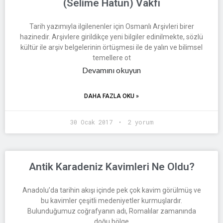
(Selime Hatun) Vakfı
Tarih yazımıyla ilgilenenler için Osmanlı Arşivleri birer
hazinedir. Arşivlere girildikçe yeni bilgiler edinilmekte, sözlü
kültür ile arşiv belgelerinin örtüşmesi ile de yalın ve bilimsel
temellere ot
Devamını okuyun
DAHA FAZLA OKU »
30 Ocak 2017
2 yorum
Antik Karadeniz Kavimleri Ne Oldu?
Anadolu’da tarihin akışı içinde pek çok kavim görülmüş ve
bu kavimler çeşitli medeniyetler kurmuşlardır.
Bulunduğumuz coğrafyanın adı, Romalılar zamanında
doğu bölge