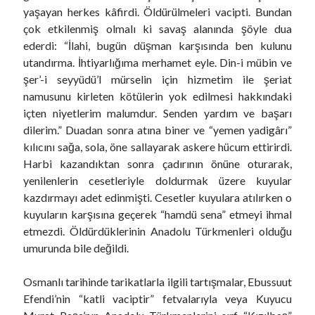
yaşayan herkes kâfirdi. Öldürülmeleri vacipti. Bundan
çok etkilenmiş olmalı ki savaş alanında şöyle dua
ederdi: “İlahi, bugün düşman karşısında ben kulunu
utandırma. İhtiyarlığıma merhamet eyle. Din-i mübin ve
şer’-i seyyüdü’l mürselin için hizmetim ile şeriat
namusunu kirleten kötülerin yok edilmesi hakkındaki
içten niyetlerim malumdur. Senden yardım ve başarı
dilerim.” Duadan sonra atına biner ve “yemen yadigârı”
kılıcını sağa, sola, öne sallayarak askere hücum ettirirdi.
Harbi kazandıktan sonra çadırının önüne oturarak,
yenilenlerin cesetleriyle doldurmak üzere kuyular
kazdırmayı adet edinmişti. Cesetler kuyulara atılırken o
kuyuların karşısına geçerek “hamdü sena” etmeyi ihmal
etmezdi. Öldürdüklerinin Anadolu Türkmenleri olduğu
umurunda bile değildi.
Osmanlı tarihinde tarikatlarla ilgili tartışmalar, Ebussuut
Efendi’nin “katli vaciptir” fetvalarıyla veya Kuyucu