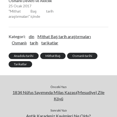
Osmanlı Devleti ve Akılcılık
25 Ocak 2017
"Mithat Baş tarih
araştırmaları" içinde
Kategori:
din
Mithat Baş tarih araştırmaları
Osmanlı
tarih
tarikatlar
Anadolu tarihi
Mithat Baş
Osmanlı tarihi
Tarikatlar
Önceki Yazı
1834 Nüfus Sayımında Milas Kazası(Mesudiye) Zile
Köyü
Sonraki Yazı
Antik Karadeniz Kavimleri Ne Oldu?