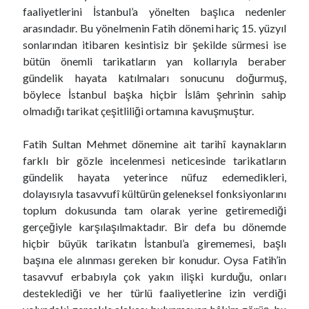
faaliyetlerini İstanbul’a yönelten başlıca nedenler
arasındadır. Bu yönelmenin Fatih dönemi hariç 15. yüzyıl
sonlarından itibaren kesintisiz bir şekilde sürmesi ise
bütün önemli tarikatların yan kollarıyla beraber
gündelik hayata katılmaları sonucunu doğurmuş,
böylece İstanbul başka hiçbir İslâm şehrinin sahip
olmadığı tarikat çeşitliliği ortamına kavuşmuştur.
Fatih Sultan Mehmet dönemine ait tarihî kaynakların
farklı bir gözle incelenmesi neticesinde tarikatların
gündelik hayata yeterince nüfuz edemedikleri,
dolayısıyla tasavvufî kültürün geleneksel fonksiyonlarını
toplum dokusunda tam olarak yerine getiremediği
gerçeğiyle karşılaşılmaktadır. Bir defa bu dönemde
hiçbir büyük tarikatın İstanbul’a girememesi, başlı
başına ele alınması gereken bir konudur. Oysa Fatih’in
tasavvuf erbabıyla çok yakın ilişki kurduğu, onları
desteklediği ve her türlü faaliyetlerine izin verdiği