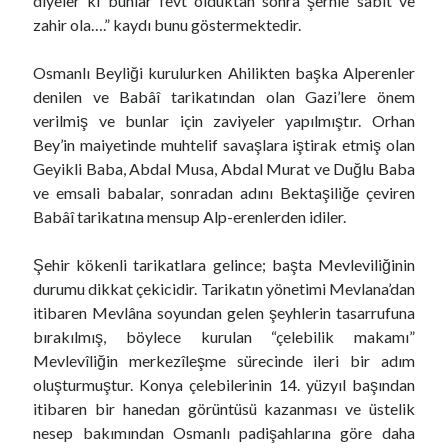
diyeler ki bunlar fevt olduktan sonra şerhle sabit ve
zahir ola….” kaydı bunu göstermektedir.
Osmanlı Beyliği kurulurken Ahilikten başka Alperenler
denilen ve Babâî tarikatından olan Gazi’lere önem
verilmiş ve bunlar için zaviyeler yapılmıştır. Orhan
Bey’in maiyetinde muhtelif savaşlara iştirak etmiş olan
Geyikli Baba, Abdal Musa, Abdal Murat ve Duğlu Baba
ve emsali babalar, sonradan adını Bektaşiliğe çeviren
Babâî tarikatına mensup Alp-erenlerden idiler.
Şehir kökenli tarikatlara gelince; başta Mevleviliğinin
durumu dikkat çekicidir. Tarikatın yönetimi Mevlana’dan
itibaren Mevlâna soyundan gelen şeyhlerin tasarrufuna
bırakılmış, böylece kurulan “çelebilik makamı”
Mevlevîliğin merkezîleşme sürecinde ileri bir adım
oluşturmuştur. Konya çelebilerinin 14. yüzyıl başından
itibaren bir hanedan görüntüsü kazanması ve üstelik
nesep bakımından Osmanlı padişahlarına göre daha