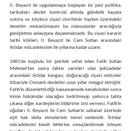
II. Beyazıt ile uygulanmaya başlayan bu yeni politika,
tarikatları devlet kontrolü altında gündelik hayata
sokma ve böylece siyasî otoritenin toplum üzerindeki
denetim mekanizmasını bu müesseseler aracılığıyla
genişletme anlayışına dayanmaktadır. Bu siyasî kararın
tarihî kökleri, II. Beyazıt ile Cem Sultan arasındaki
iktidar mücadelesinin ilk yıllarına kadar uzanır.
1481’de kuşkulu bir şekilde vefat eden Fatih Sultan
Mehmet’ten sonra tahtın varisleri olan şehzadeler
arasındaki iktidar kavgası, doğuracağı siyasî neticeler
itibariyle Osmanlı devletini uzun yıllar meşgul etmiştir.
Fatih’in düzenlettirdiği kanunnamede kendisinden sonra
kimin hükümdar olacağını belirtmeyip yalnızca tahta
çıkana diğer kardeşlerini öldürtme izni vermesi, Fatih’in
oğulları II. Beyazıt ile Cem Sultan’ın saltanat üzerinde
eşit hak iddia etmelerinin temel nedenidir. İktidar
mücadelesini kendi lehlerine sonuçlandırmak isteyen