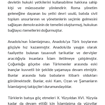
devletin hukuki yetkilerini kullanabilme hakkına sahip
2 Nisan 2025
kişi ve müesseseler yönlendirir. Roma yönetim
Türk Devlet Geleneğinde Komitacılar
15 Ocak 2025
geleneğine dayanan bu yetki devri usulü, batıda sivil
Eşit Yurttaşlık mı? Yurttaşların Eşitliği mi?
toplum unsurlarının ve yönetenlerin seçimle gelmesini
29 Ekim 2024
sağlayan demokrasinin de temelini oluşturmuş, hukukun
Dillerin Doğuşu ve Türkçe
13 Ekim 2024
bağlayıcı temellerini doğurmuştur.
Mevali
17 Haziran 2024
Anadolu’nun İslamlaşması, Anadolu’ya Türk boylarının
Yapay Zeka ve Modern İnsanın Geleceği
göçüyle hız kazanmıştır. Anadolu’da yaygın olarak
19 Şubat 2024
Homo Sapiens’in Salgın Hastalıklarla Sınavı
faaliyette bulunan tasavvufi tarikatlar ve dervişler
21 Ocak 2024
aracılığıyla insanlara İslam iletilmeye çalışılmıştır.
Kaşığın Hikayesi
Çoğunluğu göçebe olan Türkmenler arasında eski
1 Aralık 2023
inançlar kuvvetli bir şekilde yaşamaya devam etmiştir.
Güç ve İktidar
22 Ekim 2023
Bunlar arasında hala babaların itibarlı oldukları
Edebiyatımızda Hiciv Ustaları
görülmektedir. Bunlar, eski Kam, Ozan ve Şamanların
16 Nisan 2023
İslamlaşmış takipçileri durumundaydılar.
Dünyada bunlar da yaşandı
17 Şubat 2023
Mesudiye’nin Kayıp Köyleri
Türklerin batıya göç etmeleri X. Yüzyıldan XVI. Yüzyıla
22 Ocak 2023
kadar da devam ettiği için İslamlaşma da yüzyıllar