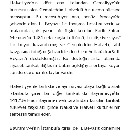
Halvetiyye’nin dört ana kolundan Cemaliyye’nin
kurucusu olan Cemaleddîn Halveklü bir ulema ailesine
mensuptur. Bu mensubiyet ona, henüz Amasya’da
şehzade olan II. Beyazıt ile tanışma fırsatını verir ve
aralarında çok yakın bir ilişki kurulur. Fatih Sultan
Mehmet’in 1481’deki kuşkulu ölümü, bu ilişkiye siyasî
bir boyut kazandırmış ve Cemaleddîn Halvetî, taht
kavgasına tutuşan şehzadelerden Cem Sultan’a karşı II.
Beyazıt’ı desteklemiştir. Bu desteğin arka planında
siyaset-tarikat ilişkisini bütün açıklığıyla ortaya koyan
son derece önemli olaylar vardır.
Halvetiyye ile birlikte ve aynı siyasî olaya bağlı olarak
İstanbul’a giren bir diğer tarikat da Bayramiyye’dir.
1412’de Hacı Bayram-ı Velî tarafından kurulan tarikat,
fütüvvet teşkilatı içinde Nakşî ve Halvetî kültürlerinin
sentezini temsil eder.
Bayramiyye’nin İstanbul’a girişi de II. Beyazıt dönemine