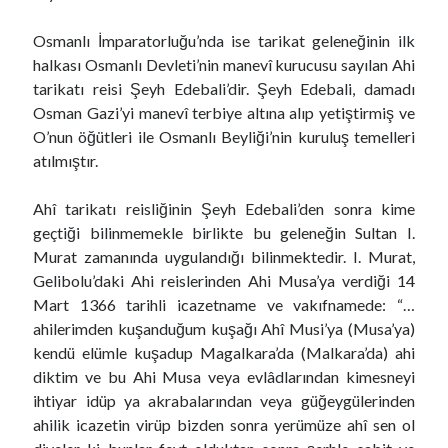
Osmanlı İmparatorluğu’nda ise tarikat geleneğinin ilk
halkası Osmanlı Devleti’nin manevî kurucusu sayılan Ahi
tarikatı reisi Şeyh Edebali’dir. Şeyh Edebali, damadı
Osman Gazi’yi manevî terbiye altına alıp yetiştirmiş ve
O’nun öğütleri ile Osmanlı Beyliği’nin kuruluş temelleri
atılmıştır.
Ahî tarikatı reisliğinin Şeyh Edebali’den sonra kime
geçtiği bilinmemekle birlikte bu geleneğin Sultan I.
Murat zamanında uygulandığı bilinmektedir. I. Murat,
Gelibolu’daki Ahi reislerinden Ahi Musa’ya verdiği 14
Mart 1366 tarihli icazetname ve vakıfnamede: “…
ahilerimden kuşanduğum kuşağı Ahî Musi’ya (Musa’ya)
kendü elümle kuşadup Magalkara’da (Malkara’da) ahi
diktim ve bu Ahi Musa veya evlâdlarından kimesneyi
ihtiyar idüp ya akrabalarından veya güğeygülerinden
ahilik icazetin virüp bizden sonra yerümüze ahî sen ol