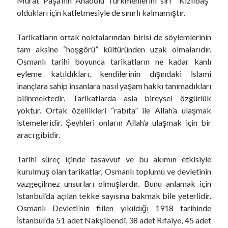
Murat Paşa’nın Anadolu Türkmenlerini sırf “Kızılbaş”
oldukları için katletmesiyle de sınırlı kalmamıştır.
Tarikatların ortak noktalarından birisi de söylemlerinin
tam aksine “hoşgörü” kültüründen uzak olmalarıdır.
Osmanlı tarihi boyunca tarikatların ne kadar kanlı
eyleme katıldıkları, kendilerinin dışındaki İslami
inançlara sahip insanlara nasıl yaşam hakkı tanımadıkları
bilinmektedir. Tarikatlarda asla bireysel özgürlük
yoktur. Ortak özellikleri “rabıta” ile Allah’a ulaşmak
istemeleridir. Şeyhleri onların Allah’a ulaşmak için bir
aracı gibidir.
Tarihi süreç içinde tasavvuf ve bu akımın etkisiyle
kurulmuş olan tarikatlar, Osmanlı toplumu ve devletinin
vazgeçilmez unsurları olmuşlardır. Bunu anlamak için
İstanbul’da açılan tekke sayısına bakmak bile yeterlidir.
Osmanlı Devleti’nin fiilen yıkıldığı 1918 tarihinde
İstanbul’da 51 adet Nakşibendî, 38 adet Rıfaiye, 45 adet