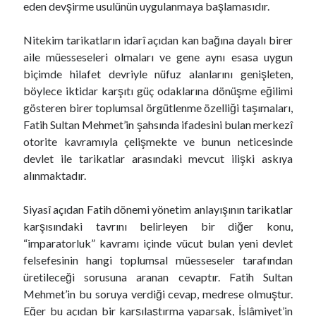
eden devşirme usulünün uygulanmaya başlamasıdır.
Nitekim tarikatların idarî açıdan kan bağına dayalı birer
aile müesseseleri olmaları ve gene aynı esasa uygun
biçimde hilafet devriyle nüfuz alanlarını genişleten,
böylece iktidar karşıtı güç odaklarına dönüşme eğilimi
gösteren birer toplumsal örgütlenme özelliği taşımaları,
Fatih Sultan Mehmet’in şahsında ifadesini bulan merkezî
otorite kavramıyla çelişmekte ve bunun neticesinde
devlet ile tarikatlar arasındaki mevcut ilişki askıya
alınmaktadır.
Siyasî açıdan Fatih dönemi yönetim anlayışının tarikatlar
karşısındaki tavrını belirleyen bir diğer konu,
“imparatorluk” kavramı içinde vücut bulan yeni devlet
felsefesinin hangi toplumsal müesseseler tarafından
üretileceği sorusuna aranan cevaptır. Fatih Sultan
Mehmet’in bu soruya verdiği cevap, medrese olmuştur.
Eğer bu açıdan bir karşılaştırma yaparsak, İslâmiyet’in