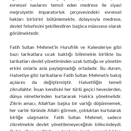
evrensel naslarını temsil eden medrese ile siyasî
meşruiyetin imparatorluk çerçevesindeki evrensel
hakları birbirini bütünlemekte, dolayısıyla medrese,
devlet felsefesini şekillendiren başlıca müessese olarak
görülmektedir.
Fatih Sultan Mehmet’in Hurufilik ve Kalenderiye gibi
bazı tarikatlara sıcak baktığı bilinmekle birlikte bu
tarikatları devlet yönetiminden uzak tuttuğu ve yönetim
erkini onlarla asla paylaşmadığı ortadadır. Bu durum,
Halvetiye gibi tarikatların Fatih Sultan Mehmet’e bakış
açılarını da değiştirmiştir. Halvetîliğin temeli
zikrullahtır. İnsan kendisini her türlü geçici heveslerden,
dünya nimetlerinden kurtararak Hakk’a yönelmelidir.
Zikrin amacı, Allah’tan başka bir varlığı düşünmemek,
her varlık türünde Allah’ı görmek, çokluktan kurtularak
birliğe ulaşmaktır. Fatih Sultan Mehmet, sadece
zikretmekle devlet yönetilemeyeceğinin bilincindeydi.