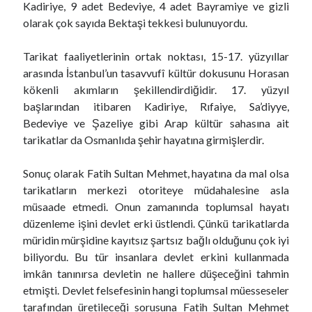
Kadiriye, 9 adet Bedeviye, 4 adet Bayramiye ve gizli
olarak çok sayıda Bektaşi tekkesi bulunuyordu.
Tarikat faaliyetlerinin ortak noktası, 15-17. yüzyıllar
arasında İstanbul’un tasavvufî kültür dokusunu Horasan
kökenli akımların şekillendirdiğidir. 17. yüzyıl
başlarından itibaren Kadiriye, Rıfaiye, Sa’diyye,
Bedeviye ve Şazeliye gibi Arap kültür sahasına ait
tarikatlar da Osmanlıda şehir hayatına girmişlerdir.
Sonuç olarak Fatih Sultan Mehmet, hayatına da mal olsa
tarikatların merkezi otoriteye müdahalesine asla
müsaade etmedi. Onun zamanında toplumsal hayatı
düzenleme işini devlet erki üstlendi. Çünkü tarikatlarda
müridin mürşidine kayıtsız şartsız bağlı olduğunu çok iyi
biliyordu. Bu tür insanlara devlet erkini kullanmada
imkân tanınırsa devletin ne hallere düşeceğini tahmin
etmişti. Devlet felsefesinin hangi toplumsal müesseseler
tarafından üretileceği sorusuna Fatih Sultan Mehmet