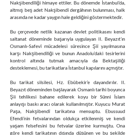
Nakşibendîliği himaye ettiler. Bu dönemde İstanbul’da,
altmış beş adet Nakşibendî dergâhının bulunması, halk
arasında ne kadar yaygın hale geldiğini göstermektedir.
Bu çerçevede netlik kazanan devlet politikasını kendi
saltanat döneminde başarıyla uygulayan II. Beyazıt’ın
Osmanlı-Safevî mücadelesi süresince Şiî yayılmasına
karşı Nakşibendîliği ve bunun Anadolu’daki tesirlerini
kontrol altında tutmak amacıyla da Bektaşiliği
desteklemesi, bu tarikatlara İstanbul kapılarını açmıştır.
Bu tarikat silsilesi, Hz. Ebûbekir’e dayandırılır. II.
Beyazıt döneminden başlayarak Osmanlı tarihi boyunca
Şii tehlikesi bahane edilerek koyu bir Sünni İslam
anlayışı baskı aracı olarak kullanılmıştır. Kuyucu Murat
Paşa, Nakşibendî tarikatına mensuptu. Ebussuud
Efendi’nin fetvalarından oldukça etkilenmiş ve kendi
yaşam felsefesini bu fetvalar üzerine kurmuştu. Ona
göre kendi tarikatının dışında düşünen ve bu şekilde