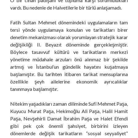
O bir cihan padişahı ve topluma karşı sorumlulukları
vardı. Bu nedenle de Halvetilerle bir türlü anlaşamadı.
Fatih Sultan Mehmet dönemindeki uygulamaların tam
tersi yönde uygulamaya konulan ve tarikatları birer
denetim mekanizması olarak yorumlayan stratejik karar
değişikliği II. Beyazıt döneminde gerçekleşmiştir.
Böylece tasavvuf kültürü ve tarikatların merkezi
yönetime müdahale arzuları önü alınmaz bir şekilde
artmış ve İstanbul’un gündelik hayatını kuşatmaya
başlamıştır. Bu tarihten itibaren tarikat mensuplarına
özellikle şeyh ailelerine ekonomik ayrıcalıklar
tanınmaya başlamıştır.
Nitekim yaşadıkları zaman diliminde Sufî Mehmet Paşa,
Kuyucu Murat Paşa, Hekimoğlu Ali Paşa, Halil Hamit
Paşa, Nevşehirli Damat İbrahim Paşa ve Halet Efendi
gibi pek çok önemli şahsiyet, birbirini izleyen
dönemlerde değişik tarikatların “sosyal seyyaliyet”