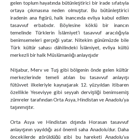
gelen toplum hayatında bütünleştirici bir irade sıfatıyla
ortaya çıkmasına neden olmuştur. Bu bütünleştirici
iradenin ana figürü, halk inancında evliya kabul edilen
tasavvuf erbabıdır. Böylesine köklü bir inancın
temelinde Türklerin İslâmiyet’i tasavvuf aracılığıyla
benimsemeleri gerçeği yatar. Nitekim günümüzde bile
Türk kültür sahası dâhilindeki İslâmiyet, evliya kültü
merkezli bir halk Müslümanlığı anlayışıdır
Nişabur, Merv ve Tuş gibi bölgenin önde gelen kültür
merkezlerinde temeli atılan bu tasavvuf anlayışı
fütüvvet ilkeleriyle kaynaşarak 12. yüzyıldan itibaren
özellikle Yeseviyye gibi seyyah dervişliği benimsemiş
zümreler tarafından Orta Asya, Hindistan ve Anadolu’ya
taşınmıştır.
Orta Asya ve Hindistan dışında Horasan tasavvuf
anlayışının yayıldığı asıl önemli saha Anadolu’dur. Daha
öncekilerde görüldüğü gibi bu hareketi Anadolu’ya