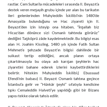
rastlar. Cem Sultan’la mücadeleleri sırasında II. Beyazıt’a
destek veren meşayih grubu içinde yer alan bu tarikatın
ileri gelenlerinden Muhyieddîn İskilibî’nin 1480’de
Amasya’da bulunduğunu ve Hac ziyareti için II.
Beyazıt’den izin isteyip ona hitaben, “İnşallah biz
Hicaz’dan dönünce sizi Osmanlı tahtında görürüz”
dediğini Taşköprü zâde kaydetmektedir. Bu bilgiyi esas
alan H. Joahim Kissling, 1480 yılı içinde Fatih Sultan
Mehmet’e şehzade Beyazıt’ın bilgisi dahilinde bir
suikast tertip edildiğini, ancak planın ortaya
çıkartılmasıyla bu olaya adı karışan şeyhlerin hac
ziyaretini bahane ederek izlerini kaybettirdiklerini
belirtir. Nitekim Muhyieddîn İskilibî,( Ebussuud
Efendi’nin babası) II. Beyazıt Osmanlı tahtına geçince
İstanbul’a gelir ve “Hünkâr şeyhi” sıfatıyla kendisine
tıpkı Cemaleddîn Halvetî’ye yapıldığı gibi bir Bizans
yapısı tekke olarak tahsis edilir.