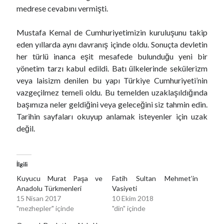
medrese cevabını vermişti.
Mustafa Kemal de Cumhuriyetimizin kuruluşunu takip
eden yıllarda aynı davranış içinde oldu. Sonuçta devletin
her türlü inanca eşit mesafede bulunduğu yeni bir
yönetim tarzı kabul edildi. Batı ülkelerinde sekülerizm
veya laisizm denilen bu yapı Türkiye Cumhuriyeti’nin
vazgeçilmez temeli oldu. Bu temelden uzaklaşıldığında
başımıza neler geldiğini veya geleceğini siz tahmin edin.
Tarihin sayfaları okuyup anlamak isteyenler için uzak
değil.
İlgili
Kuyucu Murat Paşa ve
Fatih Sultan Mehmet’in
Anadolu Türkmenleri
Vasiyeti
15 Nisan 2017
10 Ekim 2018
"mezhepler" içinde
"din" içinde