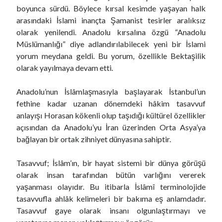
boyunca sürdü. Böylece kırsal kesimde yaşayan halk
arasındaki İslami inançta Şamanist tesirler aralıksız
Yeni Yorumlar
olarak yenilendi. Anadolu kırsalına özgü “Anadolu
Müslümanlığı” diye adlandırılabilecek yeni bir İslami
Mithat Baş
-
Sarıkamış Şehitleri Anılırken
yorum meydana geldi. Bu yorum, özellikle Bektaşilik
24 Aralık 2023
Naşit Oskay
-
Sarıkamış Şehitleri Anılırken
olarak yayılmaya devam etti.
24 Aralık 2023
Mithat Baş
-
Kaşığın Hikayesi
Anadolu’nun İslâmlaşmasıyla başlayarak İstanbul’un
2 Aralık 2023
Mithat Baş
-
Kaşığın Hikayesi
fethine kadar uzanan dönemdeki hâkim tasavvuf
2 Aralık 2023
anlayışı Horasan kökenli olup taşıdığı kültürel özellikler
Nedim Gürsoy
-
Kaşığın Hikayesi
açısından da Anadolu’yu İran üzerinden Orta Asya’ya
2 Aralık 2023
bağlayan bir ortak zihniyet dünyasına sahiptir.
Gürsel Yıldırım
-
Kaşığın Hikayesi
2 Aralık 2023
Tasavvuf; İslâm’ın, bir hayat sistemi bir dünya görüşü
olarak insan tarafından bütün varlığını vererek
yaşanması olayıdır. Bu itibarla İslâmî terminolojide
tasavvufla ahlâk kelimeleri bir bakıma eş anlamdadır.
Tasavvuf gaye olarak insanı olgunlaştırmayı ve