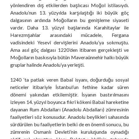
yönlendiren dış etkilerden başlıcası Moğol istilasıydı.
Anadolu’nun 13. yüzyılda karşılaştığı iki büyük göç
dalgasının ardında Moğolların bu genişleme siyaseti
vardır. Daha 13. yüzyıl başlarında Karahitaylar ile
Harezmşahlar arasındaki mücadele, Fergana
vadisindeki Yesevî dervişlerini Anadolu’ya sokmuştu.
Ama asıl göç dalgası 1220’den itibaren gerçekleşti ve
Moğolların baskısıyla bütün Maveraünnehir halkı büyük
gruplar halinde Anadolu’ya yerleşti.
1240 ‘ta patlak veren Babaî isyanı, doğurduğu sosyal
neticeler itibariyle İstanbul’un fethine kadar süren
dönemi yakından etkilemiştir. İsyanın bastırılmasını
izleyen 14. yüzyıl boyunca fikrî kökeni Babaî hareketine
dayanan Rum Abdalları (Anadolu Abdalları) zümresinin
faaliyetleri söz konusudur. Anadolu beylikleri sahasında
sürdürülen bu faaliyetlerin belki de en önemli sonucu, bu
zümrenin Osmanlı Devleti’nin kuruluşunda oynadığı