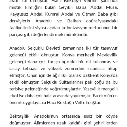
aktif rol olmuştur. Hacı Bektaş-ı Velî’nin şahsında
mistik kimliğini bulan Geyikli Baba, Abdal Musa,
Kaygusuz Abdal, Kumral Abdal ve Otman Baba gibi
dervişlerin Anadolu ve Balkan coğrafyasındaki
faaliyetlerini siyasî açıdan kolonizasyon metodunun bir
parçası gibi değerlendirmek mümkündür.
Anadolu Selçuklu Devleti zamanında iki tür tasavvuf
geleneği etkili olmuştur. Konya merkezli Mevlevîlik
geleneği daha çok farsça ağırlıklı bir dil kullanmış ve
saray tebaası ve yüksek zümreden insanlara hitap
etmiştir. Onun için de ağırlıklı olarak başkent Konya’da
etkili olmuştur. Selçuklu Sultanlarının pek çoğu da bu
terbiye geleneğinde yoğrulmuşlardır. Yesevîlik menşeili
ekol ise daha çok halk arasında yayılmıştır. Bu ekolün en
önemli uygulayıcısı Hacı Bektaş-ı Veli olmuştur.
Bektaşîlik, Anadolu’nun ortasında ıssız bir köyde
doğmuştur. Âlimlerden uzak kaldığı gibi şehirlilerden