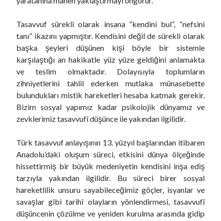
yaratanına manen yaklaştırmayı öngörür.
Tasavvuf sürekli olarak insana “kendini bul”, “nefsini
tanı” ikazını yapmıştır. Kendisini değil de sürekli olarak
başka şeyleri düşünen kişi böyle bir sistemle
karşılaştığı an hakikatle yüz yüze geldiğini anlamakta
ve teslim olmaktadır. Dolayısıyla toplumların
zihniyetlerini tahlil ederken mutlaka münasebette
bulundukları mistik hareketleri hesaba katmak gerekir.
Bizim sosyal yapımız kadar psikolojik dünyamız ve
zevklerimiz tasavvufî düşünce ile yakından ilgilidir.
Türk tasavvuf anlayışının 13. yüzyıl başlarından itibaren
Anadolu’daki oluşum süreci, etkisini dünya ölçeğinde
hissettirmiş bir büyük medeniyetin kendisini inşa ediş
tarzıyla yakından ilgilidir. Bu süreci birer sosyal
hareketlilik unsuru sayabileceğimiz göçler, isyanlar ve
savaşlar gibi tarihî olayların yönlendirmesi, tasavvufî
düşüncenin çözülme ve yeniden kurulma arasında gidip