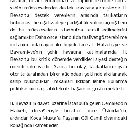
taraflar, devlet erkânından ve toplum üzerinde nüfuz
sahibi müesseselerden destek arayışına girmişlerdir. II.
Beyazıt’a destek verenlerin arasında tarikatların
bulunması, hem şehzadeye padişahlık yolunu açmış hem
de bu müesseselerin İstanbul’da temsil edilmelerini
sağlamıştır. Daha önce İstanbul’da faaliyet gösterebilme
imkânını bulamayan iki büyük tarikat, Halvetiyye ve
Bayramiyye’nin şehir hayatına katılmalarında, II.
Beyazıt’a bu kritik dönemde verdikleri siyasî desteğin
önemli rolü vardır. Ayrıca bu olay, tarikatların siyasî
otorite tarafından birer güç odağı şeklinde algılanarak
sahip bulundukları imkânları iktidar lehine kullanma
politikasının da pratikteki ilk başarısını göstermektedir.
II. Beyazıt’ın daveti üzerine İstanbul’a gelen Cemaleddîn
Halvetî, dervişleriyle beraber önce Üsküdar’da,
ardından Koca Mustafa Paşa’nın Gül Camii civarındaki
konağında ikamet eder