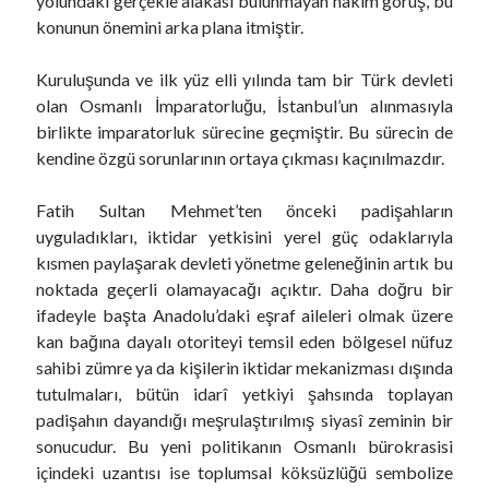
yolundaki gerçekle alakası bulunmayan hâkim görüş, bu
konunun önemini arka plana itmiştir.
Kuruluşunda ve ilk yüz elli yılında tam bir Türk devleti
olan Osmanlı İmparatorluğu, İstanbul’un alınmasıyla
birlikte imparatorluk sürecine geçmiştir. Bu sürecin de
kendine özgü sorunlarının ortaya çıkması kaçınılmazdır.
Fatih Sultan Mehmet’ten önceki padişahların
uyguladıkları, iktidar yetkisini yerel güç odaklarıyla
kısmen paylaşarak devleti yönetme geleneğinin artık bu
noktada geçerli olamayacağı açıktır. Daha doğru bir
ifadeyle başta Anadolu’daki eşraf aileleri olmak üzere
kan bağına dayalı otoriteyi temsil eden bölgesel nüfuz
sahibi zümre ya da kişilerin iktidar mekanizması dışında
tutulmaları, bütün idarî yetkiyi şahsında toplayan
padişahın dayandığı meşrulaştırılmış siyasî zeminin bir
sonucudur. Bu yeni politikanın Osmanlı bürokrasisi
içindeki uzantısı ise toplumsal köksüzlüğü sembolize