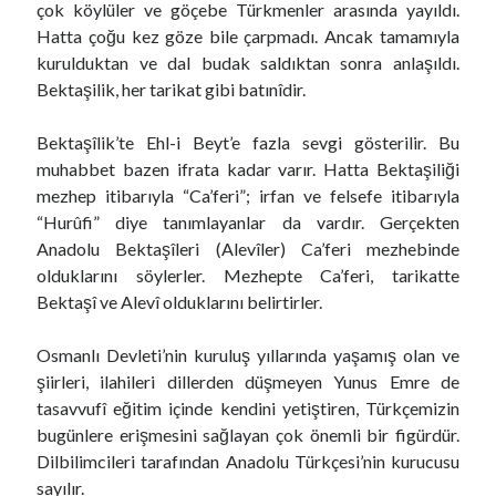
çok köylüler ve göçebe Türkmenler arasında yayıldı.
Hatta çoğu kez göze bile çarpmadı. Ancak tamamıyla
kurulduktan ve dal budak saldıktan sonra anlaşıldı.
Bektaşilik, her tarikat gibi batınîdir.
Bektaşîlik’te Ehl-i Beyt’e fazla sevgi gösterilir. Bu
muhabbet bazen ifrata kadar varır. Hatta Bektaşiliği
mezhep itibarıyla “Ca’feri”; irfan ve felsefe itibarıyla
“Hurûfi” diye tanımlayanlar da vardır. Gerçekten
Anadolu Bektaşîleri (Alevîler) Ca’feri mezhebinde
olduklarını söylerler. Mezhepte Ca’feri, tarikatte
Bektaşî ve Alevî olduklarını belirtirler.
Osmanlı Devleti’nin kuruluş yıllarında yaşamış olan ve
şiirleri, ilahileri dillerden düşmeyen Yunus Emre de
tasavvufî eğitim içinde kendini yetiştiren, Türkçemizin
bugünlere erişmesini sağlayan çok önemli bir figürdür.
Dilbilimcileri tarafından Anadolu Türkçesi’nin kurucusu
sayılır.