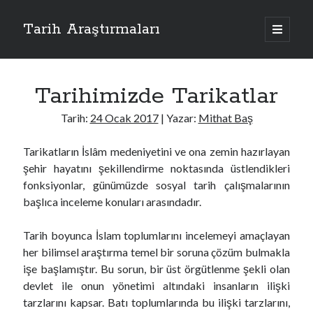
Tarih Araştırmaları
ana
menüyü
Yan
aç
Menü
Tarihimizde Tarikatlar
Toplam Okuyucular:
253.153
Tarih:
24 Ocak 2017
| Yazar:
Mithat Baş
Tarikatların İslâm medeniyetini ve ona zemin hazırlayan
şehir hayatını şekillendirme noktasında üstlendikleri
fonksiyonlar, günümüzde sosyal tarih çalışmalarının
başlıca inceleme konuları arasındadır.
Tarih Araştırmaları
1455 Tarihli Tahrir Defteri Işığında Ordu Yöresinde Türkleşme Süreci
Tarih boyunca İslam toplumlarını incelemeyi amaçlayan
10 Mart 2026
her bilimsel araştırma temel bir soruna çözüm bulmakla
Bayram Bey’in Soyu
işe başlamıştır. Bu sorun, bir üst örgütlenme şekli olan
25 Aralık 2025
Aleviler ve Cem Dili
devlet ile onun yönetimi altındaki insanların ilişki
20 Ekim 2025
tarzlarını kapsar. Batı toplumlarında bu ilişki tarzlarını,
İslam Dünyasında Bilimden Nasıl Kopuldu?