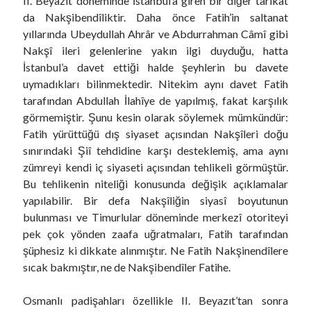
II. Beyazıt döneminde İstanbul’a giren bir diğer tarikat
da Nakşibendîliktir. Daha önce Fatih’in saltanat
yıllarında Ubeydullah Ahrâr ve Abdurrahman Câmî gibi
Nakşî ileri gelenlerine yakın ilgi duyduğu, hatta
İstanbul’a davet ettiği halde şeyhlerin bu davete
uymadıkları bilinmektedir. Nitekim aynı davet Fatih
tarafından Abdullah İlahîye de yapılmış, fakat karşılık
görmemiştir. Şunu kesin olarak söylemek mümkündür:
Fatih yürüttüğü dış siyaset açısından Nakşîleri doğu
sınırındaki Şiî tehdidine karşı desteklemiş, ama aynı
zümreyi kendi iç siyaseti açısından tehlikeli görmüştür.
Bu tehlikenin niteliği konusunda değişik açıklamalar
yapılabilir. Bir defa Nakşîliğin siyasî boyutunun
bulunması ve Timurlular döneminde merkezî otoriteyi
pek çok yönden zaafa uğratmaları, Fatih tarafından
şüphesiz ki dikkate alınmıştır. Ne Fatih Nakşinendîlere
sıcak bakmıştır, ne de Nakşibendîler Fatihe.
Osmanlı padişahları özellikle II. Beyazıt’tan sonra